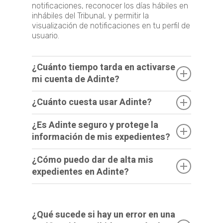
notificaciones, reconocer los días hábiles en
inhábiles del Tribunal, y permitir la
visualización de notificaciones en tu perfil de
usuario.
¿Cuánto tiempo tarda en activarse
mi cuenta de Adinte?
Tu cuenta de Adinte se activa de manera
¿Cuánto cuesta usar Adinte?
inmediata
una vez que completas tu
registro
y el pago correspondiente
en la
Adinte cuenta con
dos planes de pago
¿Es Adinte seguro y protege la
plataforma. Desde ese momento puedes
diseñados para adaptarse a las necesidades
comenzar utilizar el sistema.
información de mis expedientes?
de distintos despachos de abogados.
Sí. Adinte implementa
medidas de
¿Cómo puedo dar de alta mis
Puedes elegir entre:
seguridad y privacidad
para proteger la
expedientes en Adinte?
información de tus expedientes y cumple
con las
normativas aplicables en materia
Plan mensual
, con pago recurrente y
Puedes dar de alta tus expedientes
de protección de datos personales
.
cancelación flexible.
directamente desde tu
perfil de usuario
dentro de la plataforma, capturando la
Plan anual
, que incluye
2 meses sin
¿Qué sucede si hay un error en una
La información de tu despacho se maneja
información básica de cada expediente para
costo
y una
garantía de reembolso de