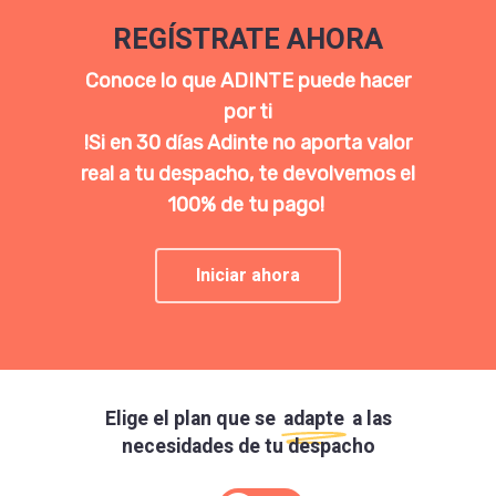
REGÍSTRATE AHORA
Conoce lo que ADINTE puede hacer
por ti
!Si en 30 días Adinte no aporta valor
real a tu despacho, te devolvemos el
100% de tu pago!
Iniciar ahora
Elige el plan que se
adapte
a las
necesidades de tu despacho