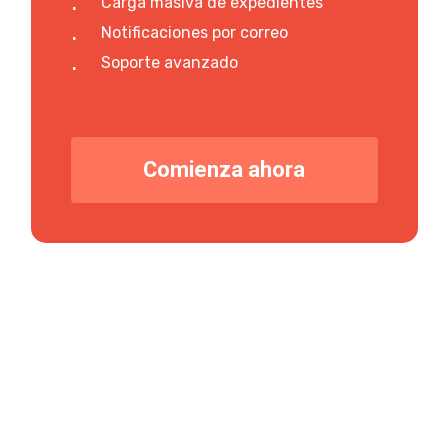
Carga masiva de expedientes
Notificaciones por correo
Soporte avanzado
C
o
m
i
e
n
z
a
a
h
o
r
a