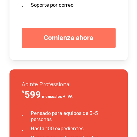
Soporte por correo
C
o
m
i
e
n
z
a
a
h
o
r
a
Adinte Professional
599
$
mensuales + IVA
Pensado para equipos de 3–5
personas
Hasta 100 expedientes